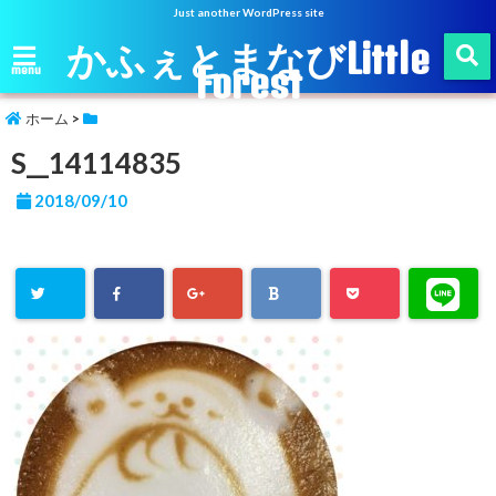
Just another WordPress site
かふぇとまなびLittle
Forest
menu
ホーム
>
S__14114835
2018/09/10