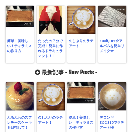
簡単！美味し
たったの７分で
久しぶりのラテ
100均DIY☆ア
い！ティラミス
完成！簡単に作
アート！
ルバムを簡単リ
の作り方
れるドラキュラ
メイク☆
マント！！
New Posts
最新記事 -
-
ふるふわのスフ
久しぶりのラテ
簡単！美味し
デロンギ
レチーズケーキ
アート！
い！ティラミス
ECO310でラテ
を目指して！
の作り方
アート④