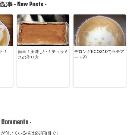
New Posts
記事 -
-
ト！
簡単！美味しい！ティラミ
デロンギECO310でラテア
スの作り方
ート④
Comments
-
-
が付いている欄は必須項目です