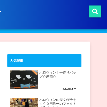
t
人気記事
ハロウィン！手作りバッ
グ☆黒猫☆
3,222ビュー
ハロウィンの魔女帽子を
１００円均一のフェルト