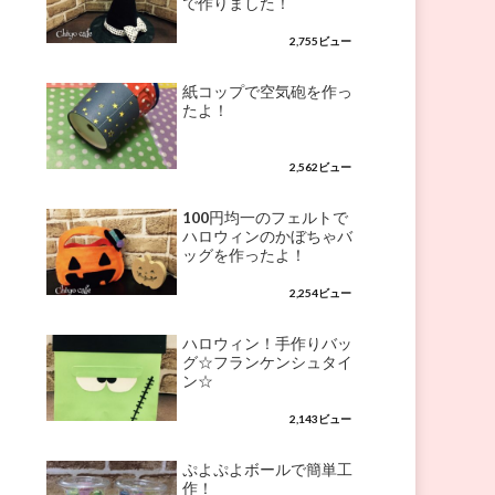
で作りました！
2,755ビュー
紙コップで空気砲を作っ
たよ！
2,562ビュー
100円均一のフェルトで
ハロウィンのかぼちゃバ
ッグを作ったよ！
2,254ビュー
ハロウィン！手作りバッ
グ☆フランケンシュタイ
ン☆
2,143ビュー
ぷよぷよボールで簡単工
作！