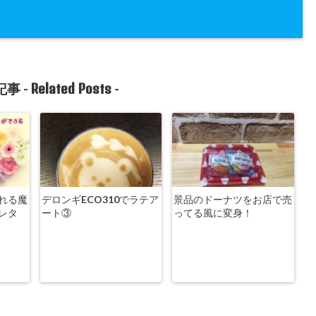
Related Posts
事 -
-
れる魔
デロンギECO310でラテア
景品のドーナツをお店で売
レタ
ート③
ってる風に変身！