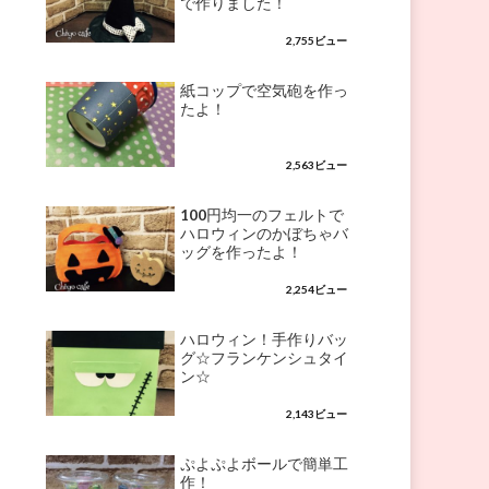
で作りました！
2,755ビュー
紙コップで空気砲を作っ
たよ！
2,563ビュー
100円均一のフェルトで
ハロウィンのかぼちゃバ
ッグを作ったよ！
2,254ビュー
ハロウィン！手作りバッ
グ☆フランケンシュタイ
ン☆
2,143ビュー
ぷよぷよボールで簡単工
作！