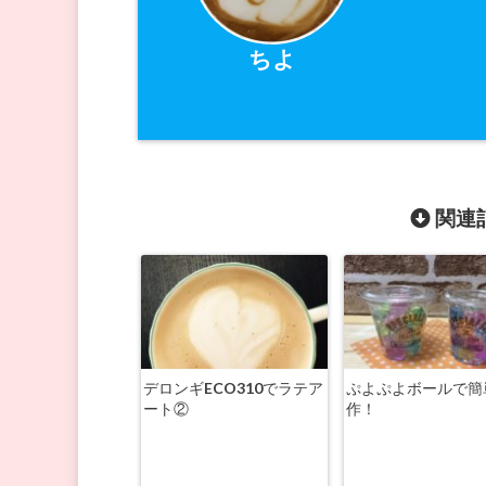
ちよ
関連記
デロンギECO310でラテア
ぷよぷよボールで簡
ート②
作！