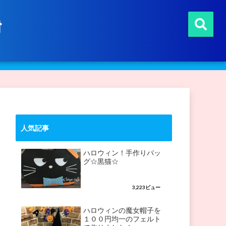
t
人気記事
ハロウィン！手作りバッ
グ☆黒猫☆
3,223ビュー
ハロウィンの魔女帽子を
１００円均一のフェルト