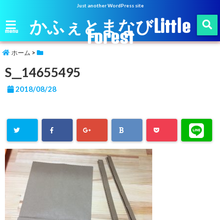
Just another WordPress site
かふぇとまなびLittle
Forest
menu
ホーム
>
S__14655495
2018/08/28