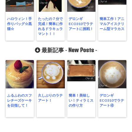
ハロウィン！手
たったの７分で
デロンギ
簡単工作！アニ
作りバッグ☆黒
完成！簡単に作
ECO310でラテ
マルアイスクリ
猫☆
れるドラキュラ
アートに挑戦！
ーム型マラカス
マント！！
New Posts
最新記事 -
-
ふるふわのスフ
久しぶりのラテ
簡単！美味し
デロンギ
レチーズケーキ
アート！
い！ティラミス
ECO310でラテ
を目指して！
の作り方
アート④