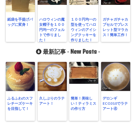
紙袋を手提げバ
ハロウィンの魔
１００円均一の
ガチャガチャカ
ッグに変身！
女帽子を１００
型を使ってハロ
プセルでブレス
円均一のフェル
ウィンのアイシ
レット型マラカ
トで作りまし
ングクッキーを
ス！簡単工作！
た！
作りました！
New Posts
最新記事 -
-
ふるふわのスフ
久しぶりのラテ
簡単！美味し
デロンギ
レチーズケーキ
アート！
い！ティラミス
ECO310でラテ
を目指して！
の作り方
アート④