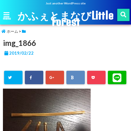
Just another WordPress site
かふぇとまなびLittle
Forest
menu
ホーム
>
img_1866
2019/02/22