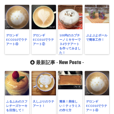
デロンギ
デロンギ
100均のカプチ
ぷよぷよボール
ECO310でラテ
ECO310でラテ
ーノミキサーで
で簡単工作！
アート④
アート②
３dラテアート
を作ってみまし
た！
New Posts
最新記事 -
-
ふるふわのスフ
久しぶりのラテ
簡単！美味し
デロンギ
レチーズケーキ
アート！
い！ティラミス
ECO310でラテ
を目指して！
の作り方
アート④