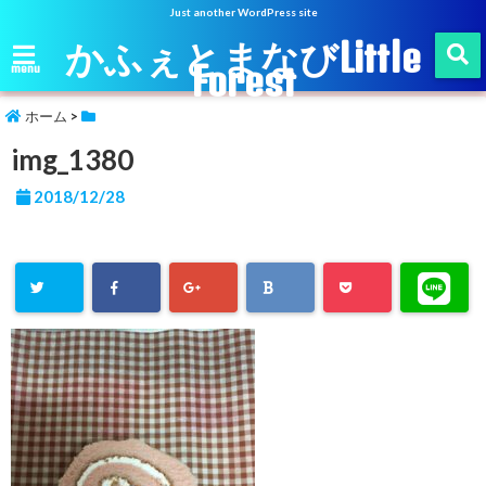
Just another WordPress site
かふぇとまなびLittle
Forest
menu
ホーム
>
img_1380
2018/12/28