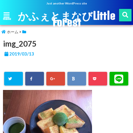
Just another WordPress site
かふぇとまなびLittle
Forest
menu
ホーム
>
img_2075
2019/03/13