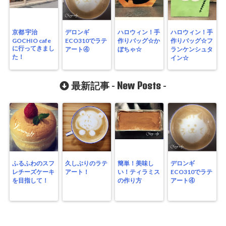
京都 宇治
デロンギ
ハロウィン！手
ハロウィン！手
GOCHIO cafe
ECO310でラテ
作りバッグ☆か
作りバッグ☆フ
に行ってきまし
アート④
ぼちゃ☆
ランケンシュタ
た！
イン☆
New Posts
最新記事 -
-
ふるふわのスフ
久しぶりのラテ
簡単！美味し
デロンギ
レチーズケーキ
アート！
い！ティラミス
ECO310でラテ
を目指して！
の作り方
アート④