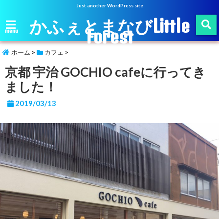
Just another WordPress site
かふぇとまなびLittle
Forest
menu
ホーム
>
カフェ
>
京都 宇治 GOCHIO cafeに行ってき
ました！
2019/03/13