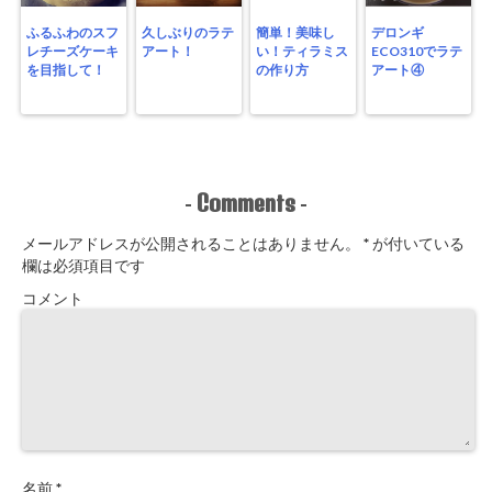
ふるふわのスフ
久しぶりのラテ
簡単！美味し
デロンギ
レチーズケーキ
アート！
い！ティラミス
ECO310でラテ
を目指して！
の作り方
アート④
Comments
-
-
メールアドレスが公開されることはありません。
*
が付いている
欄は必須項目です
コメント
名前
*