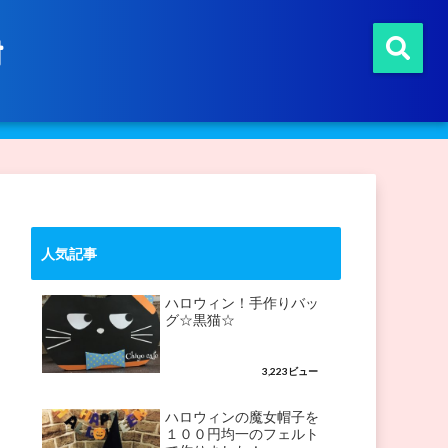
t
人気記事
ハロウィン！手作りバッ
グ☆黒猫☆
3,223ビュー
ハロウィンの魔女帽子を
１００円均一のフェルト