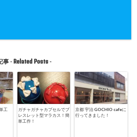
Related Posts
事 -
-
単工
ガチャガチャカプセルでブ
京都 宇治 GOCHIO cafeに
レスレット型マラカス！簡
行ってきました！
単工作！