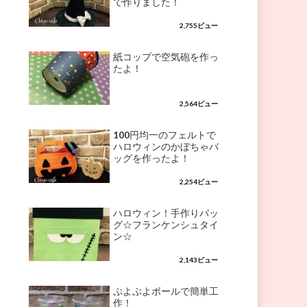
で作りました！
2,755ビュー
紙コップで空気砲を作っ
たよ！
2,564ビュー
100円均一のフェルトで
ハロウィンのかぼちゃバ
ッグを作ったよ！
2,254ビュー
ハロウィン！手作りバッ
グ☆フランケンシュタイ
ン☆
2,143ビュー
ぷよぷよボールで簡単工
作！