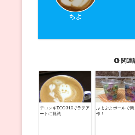
ちよ
関連記
デロンギECO310でラテア
ぷよぷよボールで簡
ートに挑戦！
作！