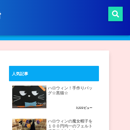
t
人気記事
ハロウィン！手作りバッ
グ☆黒猫☆
3,222ビュー
ハロウィンの魔女帽子を
１００円均一のフェルト