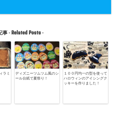
Related Posts
事 -
-
ィラミ
ディズニーツムツム風のシ
１００円均一の型を使って
ール台紙で夏祭り！
ハロウィンのアイシングク
ッキーを作りました！