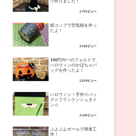
で作りました！
2,755ビュー
紙コップで空気砲を作っ
たよ！
2,562ビュー
100円均一のフェルトで
ハロウィンのかぼちゃバ
ッグを作ったよ！
2,254ビュー
ハロウィン！手作りバッ
グ☆フランケンシュタイ
ン☆
2,143ビュー
ぷよぷよボールで簡単工
作！