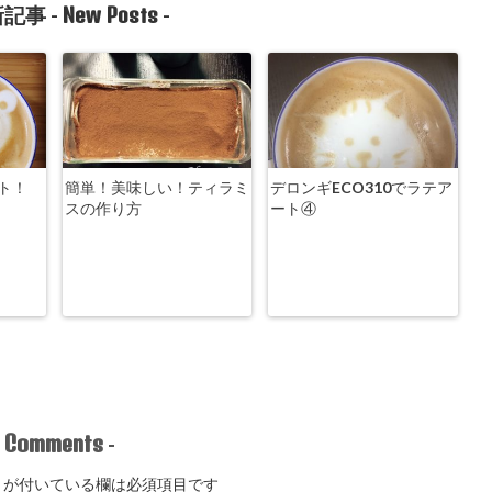
New Posts
記事 -
-
ト！
簡単！美味しい！ティラミ
デロンギECO310でラテア
スの作り方
ート④
Comments
-
-
が付いている欄は必須項目です