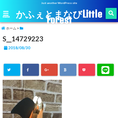
Just another WordPress site
かふぇとまなびLittle
Forest
menu
ホーム
>
S__14729223
2018/08/30