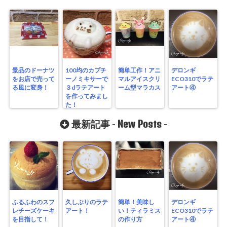
景品のドーナツ
100均のカプチ
簡単工作！アニ
デロンギ
をお店で売って
ーノミキサーで
マルアイスクリ
ECO310でラテ
る風に変身！
３dラテアート
ーム型マラカス
アート④
を作ってみまし
た！
New Posts
最新記事 -
-
ふるふわのスフ
久しぶりのラテ
簡単！美味し
デロンギ
レチーズケーキ
アート！
い！ティラミス
ECO310でラテ
を目指して！
の作り方
アート④