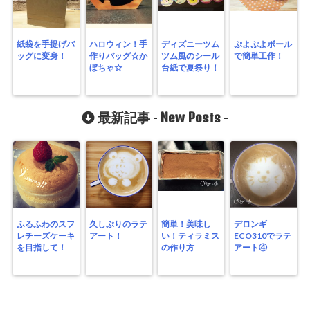
紙袋を手提げバ
ハロウィン！手
ディズニーツム
ぷよぷよボール
ッグに変身！
作りバッグ☆か
ツム風のシール
で簡単工作！
ぼちゃ☆
台紙で夏祭り！
New Posts
最新記事 -
-
ふるふわのスフ
久しぶりのラテ
簡単！美味し
デロンギ
レチーズケーキ
アート！
い！ティラミス
ECO310でラテ
を目指して！
の作り方
アート④