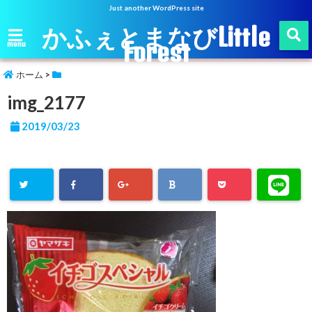
Just another WordPress site
かふぇとまなびLittle
Forest
menu
ホーム
>
img_2177
2019/03/23