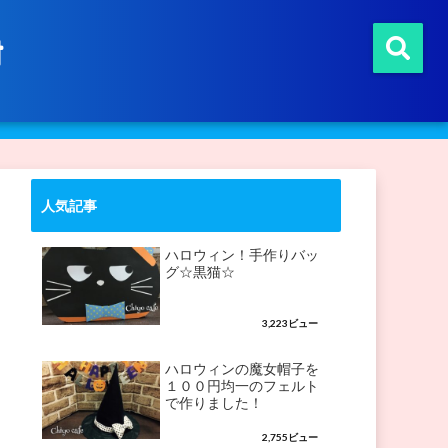
t
人気記事
ハロウィン！手作りバッ
グ☆黒猫☆
3,223ビュー
ハロウィンの魔女帽子を
１００円均一のフェルト
で作りました！
2,755ビュー