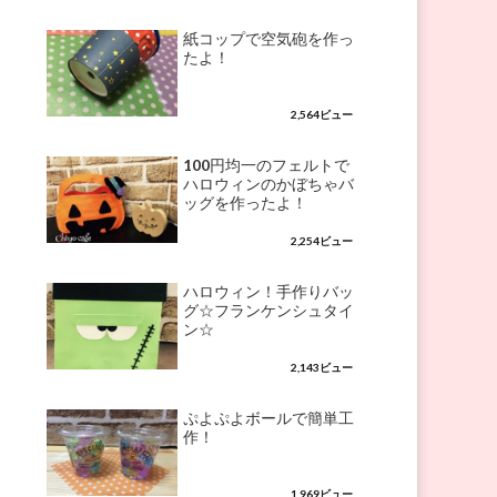
紙コップで空気砲を作っ
たよ！
2,564ビュー
100円均一のフェルトで
ハロウィンのかぼちゃバ
ッグを作ったよ！
2,254ビュー
ハロウィン！手作りバッ
グ☆フランケンシュタイ
ン☆
2,143ビュー
ぷよぷよボールで簡単工
作！
1,969ビュー